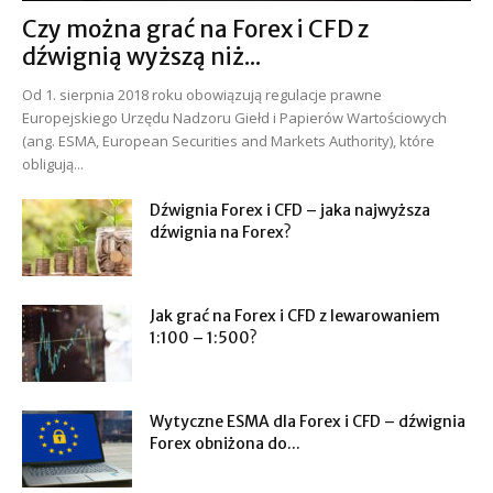
Czy można grać na Forex i CFD z
dźwignią wyższą niż...
Od 1. sierpnia 2018 roku obowiązują regulacje prawne
Europejskiego Urzędu Nadzoru Giełd i Papierów Wartościowych
(ang. ESMA, European Securities and Markets Authority), które
obligują...
Dźwignia Forex i CFD – jaka najwyższa
dźwignia na Forex?
Jak grać na Forex i CFD z lewarowaniem
1:100 – 1:500?
Wytyczne ESMA dla Forex i CFD – dźwignia
Forex obniżona do...