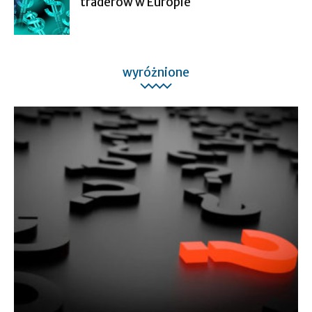
traderów w Europie
wyróżnione