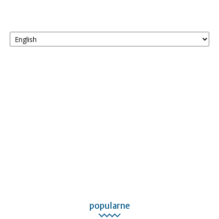
Wybierz
język
popularne