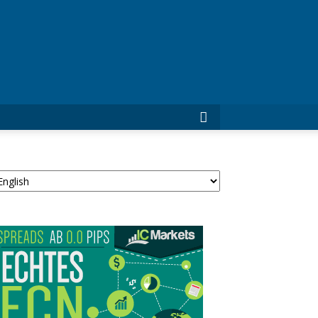
ForexTrade24
rache
uswählen