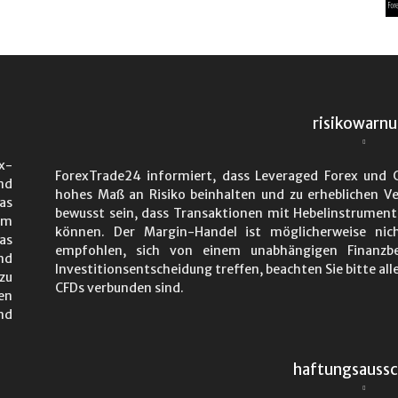
risikowarn
x-
ForexTrade24 informiert, dass Leveraged Forex und C
nd
hohes Maß an Risiko beinhalten und zu erheblichen Ve
as
bewusst sein, dass Transaktionen mit Hebelinstrumen
em
können. Der Margin-Handel ist möglicherweise nic
as
empfohlen, sich von einem unabhängigen Finanzbe
nd
Investitionsentscheidung treffen, beachten Sie bitte all
zu
CFDs verbunden sind.
en
nd
haftungsaussc