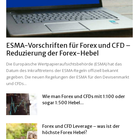
ESMA-Vorschriften für Forex und CFD –
Reduzierung der Forex-Hebel
Die Europäische Wertpapieraufsichtsbehörde (ESMA) hat das
Datum des Inkrafttretens der ESMA-Regeln offiziell bekannt
gegeben. Die neuen Regelungen der ESMA für den Devisenmarkt
und CFDs...
Wie man Forex und CFDs mit 1:100 oder
sogar 1:500 Hebel...
Forex und CFD Leverage – was ist der
höchste Forex Hebel?