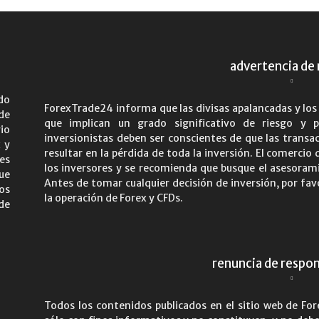
advertencia de 
do
ForexTrade24 informa que las divisas apalancadas y lo
de
que implican un grado significativo de riesgo y p
io
inversionistas deben ser conscientes de que las trans
x y
resultar en la pérdida de toda la inversión. El comerc
es
los inversores y se recomienda que busque el asesoram
ue
Antes de tomar cualquier decisión de inversión, por fa
os
la operación de Forex y CFDs.
de
renuncia de respon
Todos los contenidos publicados en el sitio web de Fo