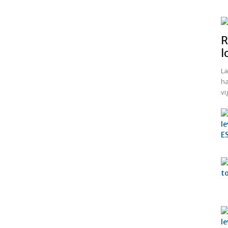
R
l
La
ha
vi