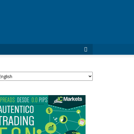
ForexTrade24
egir
n
ioma