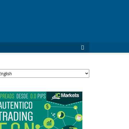
ForexTrade24
egir
n
ioma